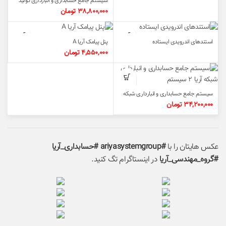
سیستم جامع حسابداری و انبارداری تولید
آریا
38,800,000
تومان
استندهای اندرویدی ایستاده
پنل پیامک آریا A
4,550,000
تومان
سیستم جامع حسابداری و انبارداری شبکه
آریا ۲ سیستم
34,200,000
تومان
عکس هایتان را با
#ariyasystemgroup #حسابداری_آریا
#گروه_مهندسی_آریا
در اینستاگرام تگ کنید.