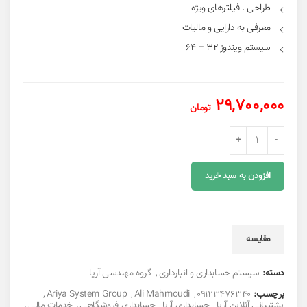
طراحی . فیلترهای ویژه
معرفی به دارایی و مالیات
سیستم ویندوز 32 – 64
29,700,000
تومان
سیستم حسابداری ویژه فروشگاهی عدد
افزودن به سبد خرید
مقایسه
دسته:
سیستم حسابداری و انبارداری
,
گروه مهندسی آریا
برچسب:
09123476340
,
Ali Mahmoudi
,
Ariya System Group
,
پشتیبانی آنلاین آریا
,
حسابداری آریا
,
حسابداری فروشگاهی
,
خدمات مالی
,