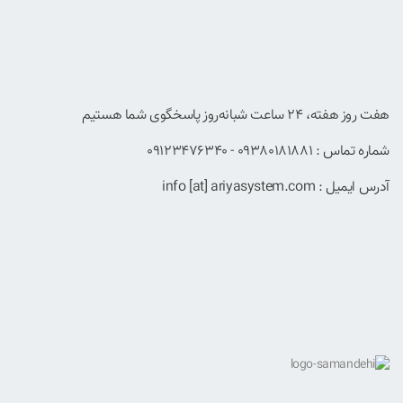
هفت روز هفته، ۲۴ ساعت شبانه‌روز پاسخگوی شما هستیم
شماره تماس : 09380181881 - 09123476340
آدرس ایمیل : info [at] ariyasystem.com