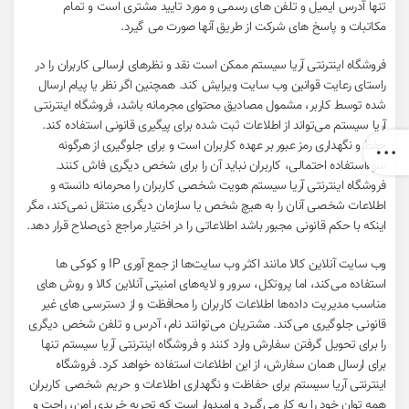
تنها آدرس ایمیل و تلفن های رسمی و مورد تایید مشتری است و تمام
مکاتبات و پاسخ های شرکت از طریق آنها صورت می گیرد.
فروشگاه اینترنتی آریا سیستم ممکن است نقد و نظرهای ارسالی کاربران را در
راستای رعایت قوانین وب سایت ویرایش کند. همچنین اگر نظر یا پیام ارسال
شده توسط کاربر، مشمول مصادیق محتوای مجرمانه باشد، فروشگاه اینترنتی
آریا سیستم می‌تواند از اطلاعات ثبت شده برای پیگیری قانونی استفاده کند.
حفظ و نگهداری رمز عبور بر عهده کاربران است و برای جلوگیری از هرگونه
سوءاستفاده احتمالی، کاربران نباید آن را برای شخص دیگری فاش کنند.
فروشگاه اینترنتی آریا سیستم هویت شخصی کاربران را محرمانه دانسته و
اطلاعات شخصی آنان را به هیچ شخص یا سازمان دیگری منتقل نمی‌کند، مگر
اینکه با حکم قانونی مجبور باشد اطلاعاتی را در اختیار مراجع ذی‌صلاح قرار دهد.
وب سایت آنلاین کالا مانند اکثر وب سایت‌ها از جمع آوری IP و کوکی ‌ها
استفاده می‌کند، اما پروتکل، سرور و لایه‌های امنیتی آنلاین کالا و روش‌ های
مناسب مدیریت داده‌ها اطلاعات کاربران را محافظت و از دسترسی‌ های غیر
قانونی جلوگیری می‌کند. مشتریان می‌توانند نام، آدرس و تلفن شخص دیگری
را برای تحویل گرفتن سفارش وارد کنند و فروشگاه اینترنتی آریا سیستم تنها
برای ارسال همان سفارش، از این اطلاعات استفاده خواهد کرد. فروشگاه
اینترنتی آریا سیستم برای حفاظت و نگهداری اطلاعات و حریم شخصی کاربران
همه توان خود را به کار می‌گیرد و امیدوار است که تجربه‌ خریدی امن، راحت و