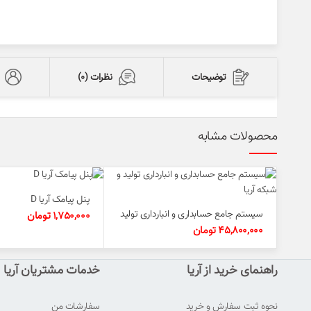
توضیحات
نظرات (0)
محصولات مشابه
پنل پیامک آریا D
سیستم جامع حسابداری و انبارداری تولید
1,750,000
تومان
و شبکه آریا
45,800,000
تومان
راهنمای خرید از آریا
خدمات مشتریان آریا
نحوه ثبت سفارش و خرید
سفارشات من