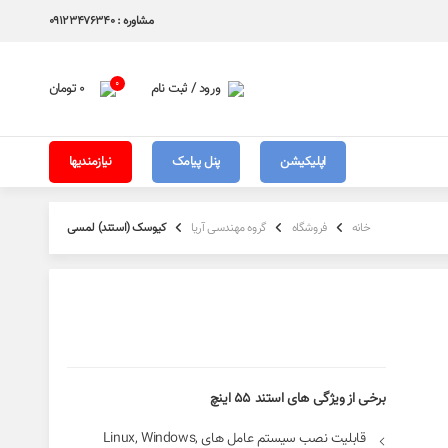
مشاوره : 09123476340
0
ورود / ثبت نام
0
تومان
اپلیکیشن
پنل پیامک
نیازمندیها
خانه
فروشگاه
گروه مهندسی آریا
کیوسک (استند) لمسی‌
برخی از ویژگی های استند 55 اینچ
قابلیت نصب سیستم عامل های Linux, Windows,