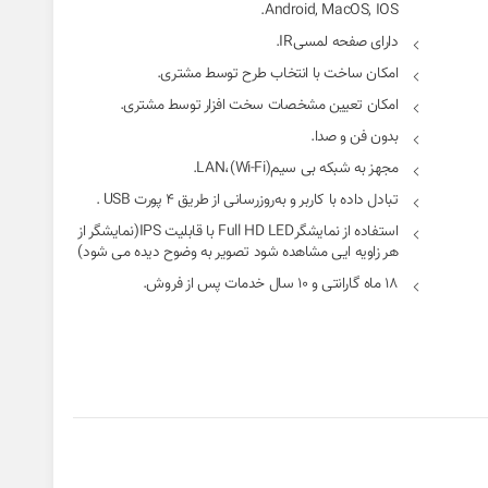
Android, MacOS, IOS.
دارای صفحه لمسیIR.
امکان ساخت با انتخاب طرح توسط مشتری.
امکان تعیین مشخصات سخت افزار توسط مشتری.
بدون فن و صدا.
مجهز به شبکه بی سیم(Wi-Fi)،LAN.
تبادل داده با کاربر و به‌روزرسانی از طریق 4 پورت USB .
استفاده از نمایشگرFull HD LED با قابلیت IPS(نمایشگر از
هر زاویه ایی مشاهده شود تصویر به وضوح دیده می شود)
18 ماه گارانتی و 10 سال خدمات پس از فروش.