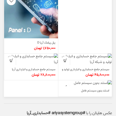
پنل پیامک آریا D
1,750,000
تومان
سیستم جامع حسابداری و انبارداری تولید و
سیستم جامع حسابداری و انبارداری آریا
شبکه آریا
45,800,000
تومان
28,800,000
تومان
استند بدون سیستم عامل
عکس هایتان را با
#ariyasystemgroup #حسابداری_آریا