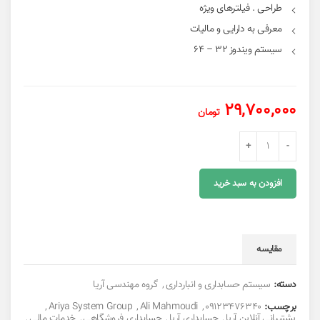
طراحی . فیلترهای ویژه
معرفی به دارایی و مالیات
سیستم ویندوز 32 – 64
29,700,000
تومان
سیستم حسابداری ویژه فروشگاهی عدد
افزودن به سبد خرید
مقایسه
دسته:
سیستم حسابداری و انبارداری
,
گروه مهندسی آریا
برچسب:
09123476340
,
Ali Mahmoudi
,
Ariya System Group
,
پشتیبانی آنلاین آریا
,
حسابداری آریا
,
حسابداری فروشگاهی
,
خدمات مالی
,