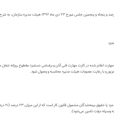
طبق ماده (۸
به وسیله دولت تامین می‌شود).