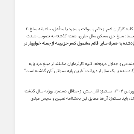
در بخشنامه سازمان تأمین‌اجتماعی همچنین آمده است: با توجه به اینکه طبق بند (۳) تصویبنامه شورای عالی کار مقرر شده کارفرمایان مشمول قانون کار به کلیه کارگران اعم از دائم و موقت و مجرد یا متأهل، ماهیانه مبلغ ۱۱
ضیح ایسنا: مبلغ حق مسکن سال جاری، هفته گذشته به تصویب هیئت
ادشده به همراه سایر اقلام مشمول کسر حق‌بیمه از جمله خواروبار در
رفاه اجتماعی و جداول مربوطه، کلیه کارفرمایان مکلفند از مبلغ مزد پایه
گاه شده یا یک سال از دریافت آخرین پایه سنواتی آنان گذشته است”
براساس بخشنامه سازمان تأمین‌اجتماعی، به هنگام محاسبه حق‌بیمه آن دسته از بیمه‌شدگان که در آخرین گزارش بازرسی انجام شده مربوط به قبل از اول فروردین ۱۴۰۲، دستمزد آنان بیش از حداقل دستمزد روزانه سال گذشته
ا را اعلام نکند، باید دستمزد آن‌ها مطابق این بخشنامه تعیین و سپس مبنای