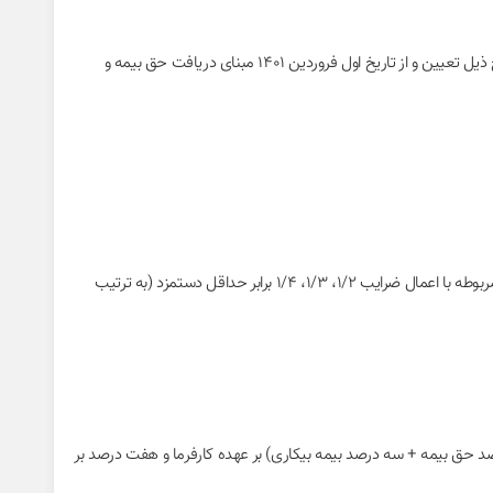
ضرایب دستمزد مقطوع کارگران ساختمانی موضوع بند (۴) یک‌هزار و چهارصد و پنجاه و پنجمین جلس مورخ ۲۳ دی ماه ۱۳۹۲ هیئت مدیره سازمان، به شرح ذیل تعیین و از تاریخ اول فروردین ۱۴۰۱ مبنای دریافت حق ‌بیمه و
با توجه به بند فوق حق‌بیمه کارگران ساختمانی می‌بایست براساس سطح مهارت اعلام شده در کارت مهارت فنی آنان و براساس دستمزد مقطوع روزانه شغل مربوطه با اعمال ضرایب ۱/۲، ۱/۳، ۱/۴ برابر حداقل دستمزد (به ترتیب
۲) قانون تامین اجتماعی، مبلغ حق بیمه به میزان ۳۰ درصد مزد یا حقوق بیمه‌شدگان مشمول قانون کار است که از این میزان ۲۳ درصد (۲۰ درصد حق بیمه + سه درصد بیمه بیکاری) بر عهده کارفرما و هفت درصد بر