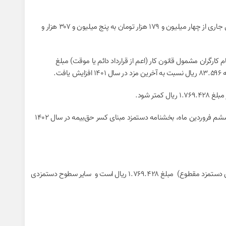
افزایش ۲۷ درصدی حداقل دستمزد کارگران برای سال ۱۴۰۲ در آخرین روز سال گذشته به تصویب شورای عالی کار رسید و بر این اساس حداقل دستمزد در سال جاری از چهار میلیون و ۱۷۹ هزار تومان به پنج میلیون و ۳۰۷ هزار و
ابتدای سال ۱۴۰۲ حداقل مزد روزانه با نرخ یکسان برای تمام کارگران مشمول قانون کار (اعم از قرارداد دائم یا موقت) مبلغ
ر شود.
در همین راستا و با توجه به تغییر حداقل دستمزد روزانه و سایر سطوح دستمزدی و حداقل مزایای پرداختی به کارگران مشمول قانون‌کار در سال ۱۴۰۲، در روز ششم فروردین ماه، بخشنامه دستمزد مبنای کسر حق‌بیمه در سال ۱۴۰۲
براساس این بخشنامه، حداقل دستمزد روزانه مبنای وصول حق‌بیمه بیمه‌شدگان مشمول قوانین کار و تأمین‌اجتماعی (به استثنای مشاغل و فعالیت‌های دارای دستمزد مقطوع) ‌ مبلغ ۱.۷۶۹.۴۲۸ ریال است و سایر سطوح دستمزدی