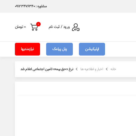
مشاوره : 09123476340
0
ورود / ثبت نام
0
تومان
اپلیکیشن
پنل پیامک
نیازمندیها
خانه
اخبار و اطلاعیه ها
نرخ «حق بیمه» تامین اجتماعی اعلام شد