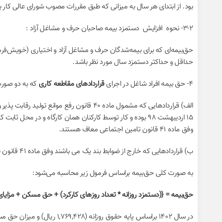
بود. از ابتدای هر سال به میزانی که طبق مقررات مصوب شورای عالی کار
۳-۲- نحوه افزایش دستمزد بیمه صاحبان حرف و مشاغل آزاد :
حق‌بیمه‌ای که برای بیمه‌شدگان حرف و مشاغل آزاد و اختیاری (خویش‌فر
حداقل و حداکثر دستمزد سال مورد نظر باشد.
۴- حق بیمه افراد شاغل در اجرای
قراردادهای مقاطعه کاری
که به دو صور
وفق ماده ۴۱ قانون تامین اجتماعی معاف هستند.
ب) قراردادهایی که خارج از ضوابط بند یک می باشند وفق ماده ۴۱ قانون نسبت مزد به کل کار تعیین و حق‌بیمه براساس آن محاسبه و مطالبه می‌شود.
به صورت کلی حق‌بیمه براساس فرمول زیر محاسبه می‌شود:
حق‌بیمه = {(دستمزد روزانه * تعداد روزهای کارکرد) + حق مسکن + مزایای رفاهی
در سال ۱۴۰۲ براساس پایه حقوق روزانه (۱,۷۶۹,۴۲۸ ریال) و میزان حق مسکن (۹,۰۰۰,۰۰۰ ریال) و مزایای رفاهی و انگیزه‌ای (۱۱,۰۰۰,۰۰۰ ریال) میزان حق‌بیمه به این شرح است: