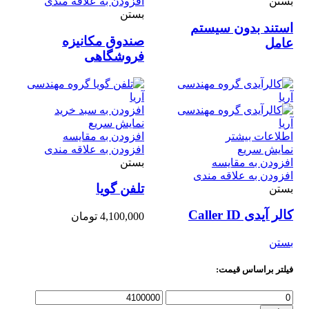
بستن
افزودن به علاقه مندی
بستن
استند بدون سیستم
صندوق مکانیزه
عامل
فروشگاهی
افزودن به سبد خرید
نمایش سریع
اطلاعات بیشتر
افزودن به مقایسه
نمایش سریع
افزودن به علاقه مندی
افزودن به مقایسه
بستن
افزودن به علاقه مندی
تلفن گویا
بستن
کالر آیدی Caller ID
4,100,000
تومان
بستن
فیلتر براساس قیمت:
حداقل
حداكثر