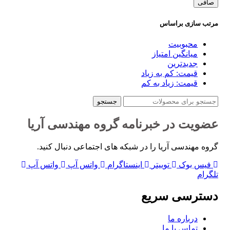
قیمت
قيمت
صافی
مرتب سازی براساس
محبوبیت
میانگین امتیاز
جدیدترین
قیمت: کم به زیاد
قیمت: زیاد به کم
جستجو
عضویت در خبرنامه گروه مهندسی آریا
گروه مهندسی آریا را در شبکه های اجتماعی دنبال کنید.
فیس بوک
توییتر
اینستاگرام
واتس آپ
واتس آپ
تلگرام
دسترسی سریع
درباره ما
تماس با ما