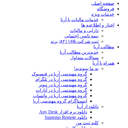
صفحه اصلی
فروشگاه
خدمات ویژه
خدمات مالیات با آریا
اخبار و اطلاعیه ها
دارایی و مالیات
بیمه تامین اجتمایی
ثبت شرکت &#۸۲۱۱; برند
مطالب آریا
جدیدترین مطالب آریا
سوالات متداول
همراه با آریا
به ما بپیوندید!
گروه مهندسی آریا در فیسبوک
گروه مهندسی آریا در تلگرام
گروه مهندسی آریا در تیوتر
گروه مهندسی آریا در آپارات
گروه مهندسی آریا در واتساپ
اینستاگرام گروه مهندسی آریا
دانلود از آریا
دانلود نرم افزار Any Desk
دانلود Supremo Remote
کلید ثبت من