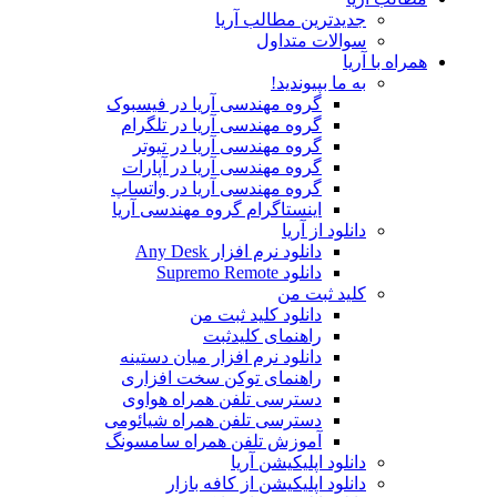
جدیدترین مطالب آریا
سوالات متداول
همراه با آریا
به ما بپیوندید!
گروه مهندسی آریا در فیسبوک
گروه مهندسی آریا در تلگرام
گروه مهندسی آریا در تیوتر
گروه مهندسی آریا در آپارات
گروه مهندسی آریا در واتساپ
اینستاگرام گروه مهندسی آریا
دانلود از آریا
دانلود نرم افزار Any Desk
دانلود Supremo Remote
کلید ثبت من
دانلود کلید ثبت من
راهنمای کلیدثبت
دانلود نرم افزار میان دستینه
راهنمای توکن سخت افزاری
دسترسی تلفن همراه هواوی
دسترسی تلفن همراه شیائومی
آموزش تلفن همراه سامسونگ
دانلود اپلیکیشن آریا
دانلود اپلیکیشن از کافه بازار