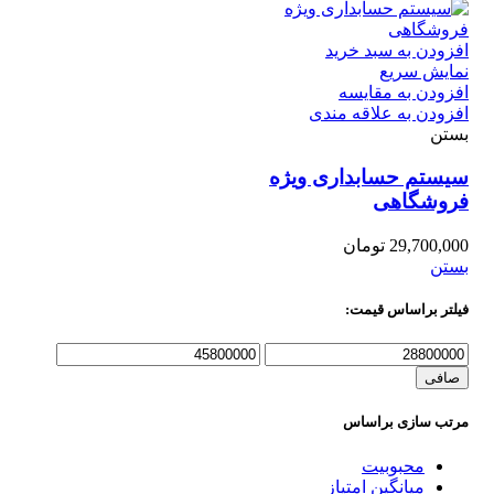
افزودن به سبد خرید
نمایش سریع
افزودن به مقایسه
افزودن به علاقه مندی
بستن
سیستم حسابداری ویژه
فروشگاهی
29,700,000
تومان
بستن
فیلتر براساس قیمت:
حداقل
حداكثر
قیمت
قيمت
صافی
مرتب سازی براساس
محبوبیت
میانگین امتیاز