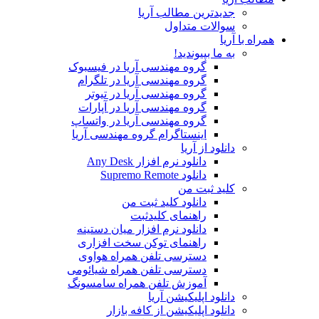
جدیدترین مطالب آریا
سوالات متداول
همراه با آریا
به ما بپیوندید!
گروه مهندسی آریا در فیسبوک
گروه مهندسی آریا در تلگرام
گروه مهندسی آریا در تیوتر
گروه مهندسی آریا در آپارات
گروه مهندسی آریا در واتساپ
اینستاگرام گروه مهندسی آریا
دانلود از آریا
دانلود نرم افزار Any Desk
دانلود Supremo Remote
کلید ثبت من
دانلود کلید ثبت من
راهنمای کلیدثبت
دانلود نرم افزار میان دستینه
راهنمای توکن سخت افزاری
دسترسی تلفن همراه هواوی
دسترسی تلفن همراه شیائومی
آموزش تلفن همراه سامسونگ
دانلود اپلیکیشن آریا
دانلود اپلیکیشن از کافه بازار