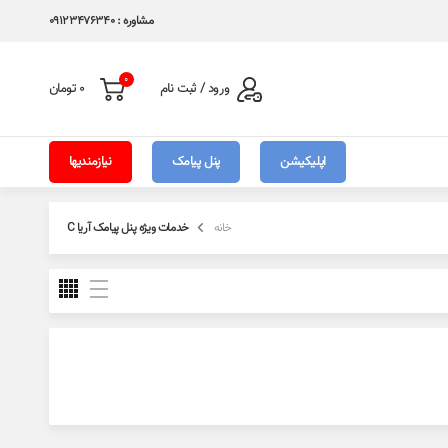
مشاوره : 09123476340
0
ورود / ثبت نام
0
تومان
اپلیکیشن
پنل پیامک
نیازمندیها
خانه
خدمات ویژه پنل پیامک آریا C