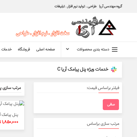
گروه مهندسی آریا طراحی . تولید نرم افزار . تبلیغات
دسته بندی محصولات
صفحه اصلی
فروشگاه
خدمات و
خدمات ویژه پنل پیامک آریا C
فیلتر براساس قیمت:
صافی
حداقل
حداكثر
قیمت
قيمت
پنل پیامک آری
1,850,000
ت
مرتب سازی براساس