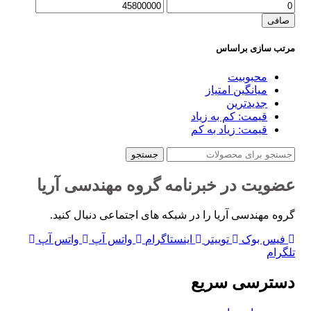
حداقل
حداكثر
قیمت
قيمت
صافی
مرتب سازی براساس
محبوبیت
میانگین امتیاز
جدیدترین
قیمت: کم به زیاد
قیمت: زیاد به کم
جستجو
عضویت در خبرنامه گروه مهندسی آریا
گروه مهندسی آریا را در شبکه های اجتماعی دنبال کنید.
فیس بوک
توییتر
اینستاگرام
واتس آپ
واتس آپ
تلگرام
دسترسی سریع