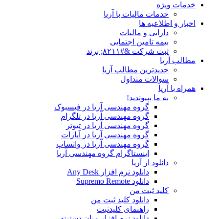
خدمات ویژه
خدمات مالیات با آریا
اخبار و اطلاعیه ها
دارایی و مالیات
بیمه تامین اجتمایی
ثبت شرکت &#۸۲۱۱; برند
مطالب آریا
جدیدترین مطالب آریا
سوالات متداول
همراه با آریا
به ما بپیوندید!
گروه مهندسی آریا در فیسبوک
گروه مهندسی آریا در تلگرام
گروه مهندسی آریا در تیوتر
گروه مهندسی آریا در آپارات
گروه مهندسی آریا در واتساپ
اینستاگرام گروه مهندسی آریا
دانلود از آریا
دانلود نرم افزار Any Desk
دانلود Supremo Remote
کلید ثبت من
دانلود کلید ثبت من
راهنمای کلیدثبت
دانلود نرم افزار میان دستینه