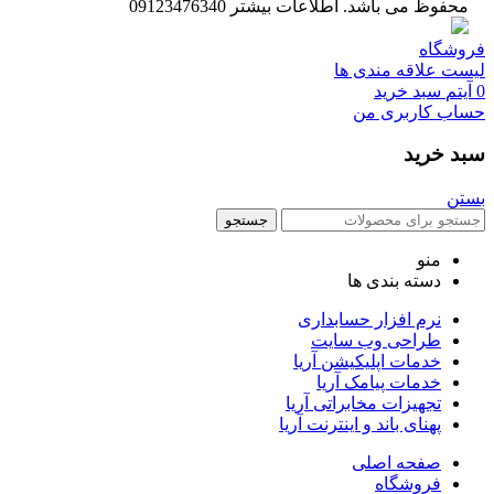
محفوظ می باشد. اطلاعات بیشتر 09123476340
فروشگاه
لیست علاقه مندی ها
0
آیتم
سبد خرید
حساب کاربری من
سبد خرید
بستن
جستجو
منو
دسته بندی ها
نرم افزار حسابداری
طراحی وب سایت
خدمات اپلیکیشن آریا
خدمات پیامک آریا
تجهیزات مخابراتی آریا
پهنای باند و اینترنت آریا
صفحه اصلی
فروشگاه