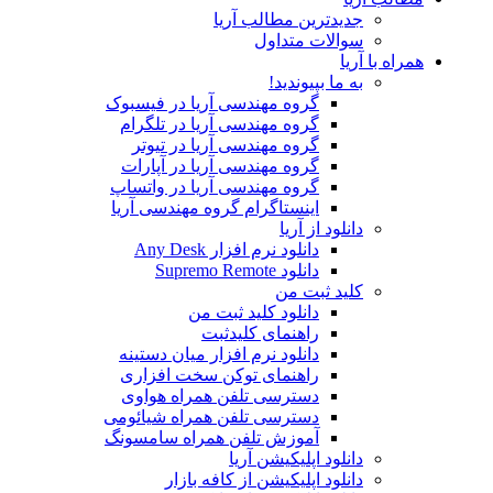
جدیدترین مطالب آریا
سوالات متداول
همراه با آریا
به ما بپیوندید!
گروه مهندسی آریا در فیسبوک
گروه مهندسی آریا در تلگرام
گروه مهندسی آریا در تیوتر
گروه مهندسی آریا در آپارات
گروه مهندسی آریا در واتساپ
اینستاگرام گروه مهندسی آریا
دانلود از آریا
دانلود نرم افزار Any Desk
دانلود Supremo Remote
کلید ثبت من
دانلود کلید ثبت من
راهنمای کلیدثبت
دانلود نرم افزار میان دستینه
راهنمای توکن سخت افزاری
دسترسی تلفن همراه هواوی
دسترسی تلفن همراه شیائومی
آموزش تلفن همراه سامسونگ
دانلود اپلیکیشن آریا
دانلود اپلیکیشن از کافه بازار