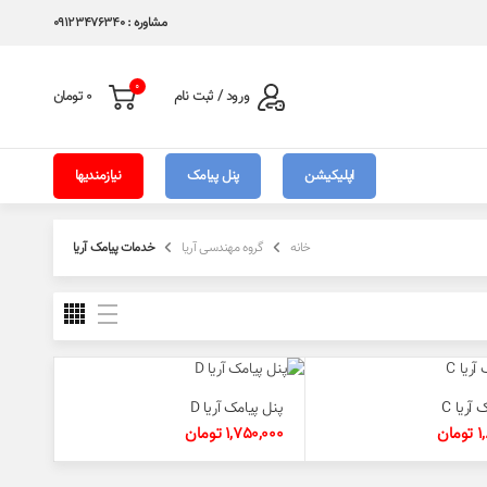
مشاوره : 09123476340
0
ورود / ثبت نام
0
تومان
اپلیکیشن
پنل پیامک
نیازمندیها
خانه
گروه مهندسی آریا
خدمات پیامک آریا
آریا C
پنل پیامک آریا D
1
تومان
1,750,000
تومان