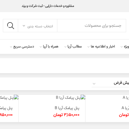
مشاوره و خدمات دارایی - ثبت شرکت و برند
انتخاب دسته بندی
یژه
اخبار و اطلاعیه ها
مطالب آریا
همراه با آریا
دسترسی سریع
ا A
پنل پیامک آریا B
پنل پیامک 
تومان
3,150,000
تومان
,850,000