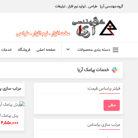
گروه مهندسی آریا طراحی . تولید نرم افزار . تبلیغات
دسته بندی محصولات
صفحه اصلی
فروشگاه
خدمات و
خدمات پیامک آریا
فیلتر براساس قیمت:
صافی
حداقل
حداكثر
قیمت
قيمت
پنل پیامک آری
4,550,000
مرتب سازی براساس