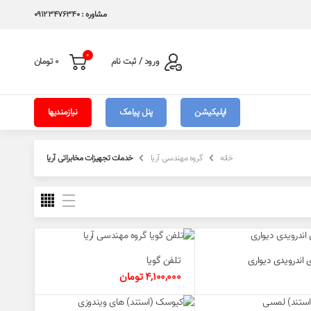
مشاوره : 09123476340
0
ورود / ثبت نام
0
تومان
اپلیکیشن
پنل پیامک
نیازمندیها
خانه
گروه مهندسی آریا
خدمات تجهیزات مخابراتی آریا
 اندرویدی دیواری
تلفن گویا
4,100,000
تومان