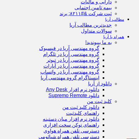
دارایی و مالیات
بیمه تامین اجتمایی
ثبت شرکت &#۸۲۱۱; برند
مطالب آریا
جدیدترین مطالب آریا
سوالات متداول
همراه با آریا
به ما بپیوندید!
گروه مهندسی آریا در فیسبوک
گروه مهندسی آریا در تلگرام
گروه مهندسی آریا در تیوتر
گروه مهندسی آریا در آپارات
گروه مهندسی آریا در واتساپ
اینستاگرام گروه مهندسی آریا
دانلود از آریا
دانلود نرم افزار Any Desk
دانلود Supremo Remote
کلید ثبت من
دانلود کلید ثبت من
راهنمای کلیدثبت
دانلود نرم افزار میان دستینه
راهنمای توکن سخت افزاری
دسترسی تلفن همراه هواوی
دسترسی تلفن همراه شیائومی