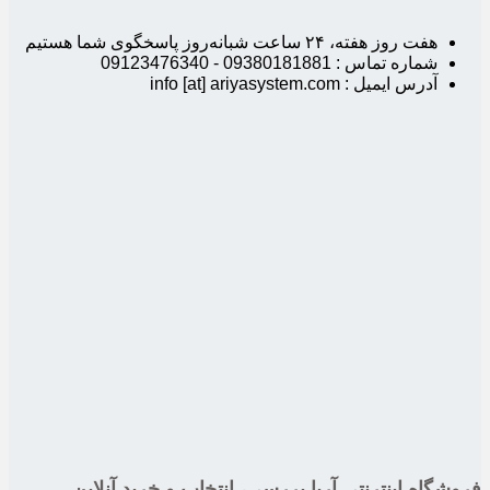
هفت روز هفته، ۲۴ ساعت شبانه‌روز پاسخگوی شما هستیم
شماره تماس : 09380181881 - 09123476340
آدرس ایمیل : info [at] ariyasystem.com
فروشگاه اینترنتی آریا بررسی، انتخاب و خرید آنلاین