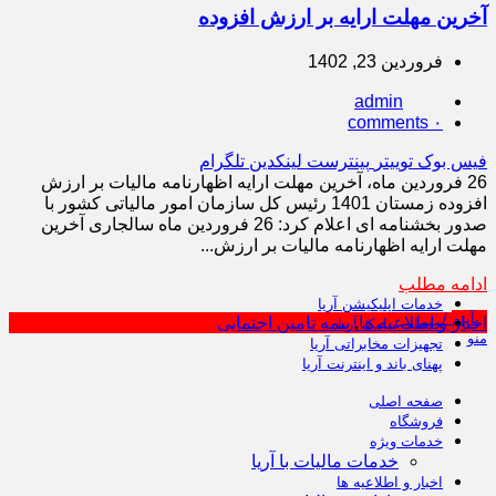
آخرین مهلت ارایه بر ارزش افزوده
فروردین 23, 1402
admin
comments
۰
فیس بوک
توییتر
پینترست
لینکدین
تلگرام
26 فروردین ماه، آخرین مهلت ارایه اظهارنامه مالیات بر ارزش
افزوده زمستان 1401 رئیس کل سازمان امور مالیاتی کشور با
صدور بخشنامه ای اعلام کرد: 26 فروردین ماه سال‏جاری آخرین
مهلت ارایه اظهارنامه مالیات بر ارزش...
ادامه مطلب
خدمات اپلیکیشن آریا
0
آیتم
/
0
تومان
اخبار و اطلاعیه ها
,
بیمه تامین اجتمایی
خدمات پیامک آریا
منو
تجهیزات مخابراتی آریا
پهنای باند و اینترنت آریا
صفحه اصلی
فروشگاه
خدمات ویژه
خدمات مالیات با آریا
اخبار و اطلاعیه ها