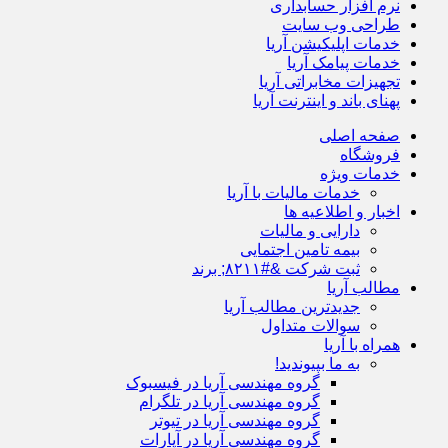
نرم افزار حسابداری
طراحی وب سایت
خدمات اپلیکیشن آریا
خدمات پیامک آریا
تجهیزات مخابراتی آریا
پهنای باند و اینترنت آریا
صفحه اصلی
فروشگاه
خدمات ویژه
خدمات مالیات با آریا
اخبار و اطلاعیه ها
دارایی و مالیات
بیمه تامین اجتمایی
ثبت شرکت &#۸۲۱۱; برند
مطالب آریا
جدیدترین مطالب آریا
سوالات متداول
همراه با آریا
به ما بپیوندید!
گروه مهندسی آریا در فیسبوک
گروه مهندسی آریا در تلگرام
گروه مهندسی آریا در تیوتر
گروه مهندسی آریا در آپارات