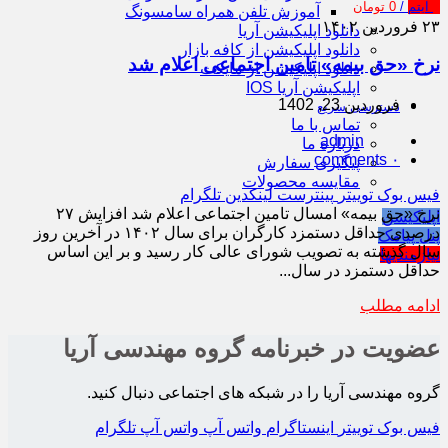
0
آیتم
/
0
تومان
آموزش تلفن همراه سامسونگ
۲۳
فروردین
۱۴۰۲
دانلود اپلیکیشن آریا
دانلود اپلیکیشن از کافه بازار
نرخ «حق بیمه» تامین اجتماعی اعلام شد
دانلود اپلیکیشن از مایکت
اپلیکیشن آریا IOS
فروردین 23, 1402
دسترسی سریع
تماس با ما
admin
درباره ما
comments
۰
پیگیری سفارش
مقایسه محصولات
فیس بوک
توییتر
پینترست
لینکدین
تلگرام
نرخ «حق بیمه» امسال تامین اجتماعی اعلام شد افزایش ۲۷
اپلیکیشن
درصدی حداقل دستمزد کارگران برای سال ۱۴۰۲ در آخرین روز
پنل پیامک
سال گذشته به تصویب شورای عالی کار رسید و بر این اساس
نیازمندیها
حداقل دستمزد در سال...
ادامه مطلب
عضویت در خبرنامه گروه مهندسی آریا
گروه مهندسی آریا را در شبکه های اجتماعی دنبال کنید.
فیس بوک
توییتر
اینستاگرام
واتس آپ
واتس آپ
تلگرام