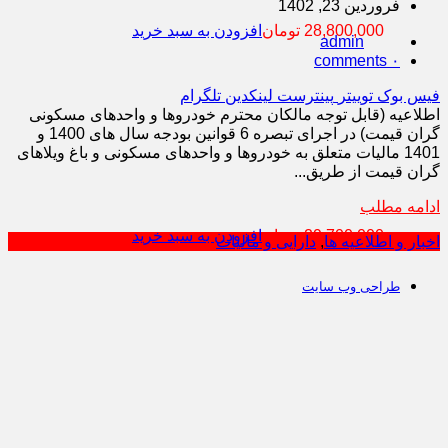
فروردین 23, 1402
28,800,000
تومان
افزودن به سبد خرید
admin
comments
۰
فیس بوک
توییتر
پینترست
لینکدین
تلگرام
اطلاعیه (قابل توجه مالکان محترم خودروها و واحدهای مسکونی
گران قیمت) در اجرای تبصره 6 قوانین بودجه سال های 1400 و
1401 مالیات متعلق به خودروها و واحدهای مسکونی و باغ ویلاهای
گران قیمت از طریق...
ادامه مطلب
29,700,000
تومان
افزودن به سبد خرید
اخبار و اطلاعیه ها
,
دارایی و مالیات
طراحی وب سایت