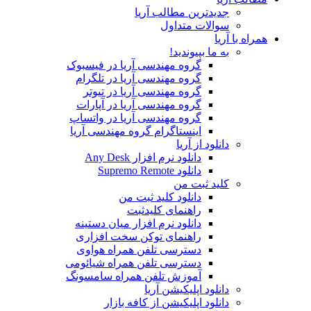
جدیدترین مطالب آریا
سوالات متداول
همراه با آریا
به ما بپیوندید!
گروه مهندسی آریا در فیسبوک
گروه مهندسی آریا در تلگرام
گروه مهندسی آریا در تیوتر
گروه مهندسی آریا در آپارات
گروه مهندسی آریا در واتساپ
اینستاگرام گروه مهندسی آریا
دانلود از آریا
دانلود نرم افزار Any Desk
دانلود Supremo Remote
کلید ثبت من
دانلود کلید ثبت من
راهنمای کلیدثبت
دانلود نرم افزار میان دستینه
راهنمای توکن سخت افزاری
دسترسی تلفن همراه هواوی
دسترسی تلفن همراه شیائومی
آموزش تلفن همراه سامسونگ
دانلود اپلیکیشن آریا
دانلود اپلیکیشن از کافه بازار