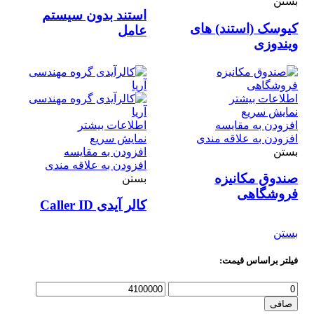
بستن
استند بدون سیستم
کیوسک (استند) های
عامل
ویندوزی
اطلاعات بیشتر
نمایش سریع
افزودن به مقایسه
اطلاعات بیشتر
افزودن به علاقه مندی
نمایش سریع
بستن
افزودن به مقایسه
افزودن به علاقه مندی
صندوق مکانیزه
بستن
فروشگاهی
کالر آیدی Caller ID
بستن
فیلتر براساس قیمت:
حداقل
حداكثر
قیمت
قيمت
صافی