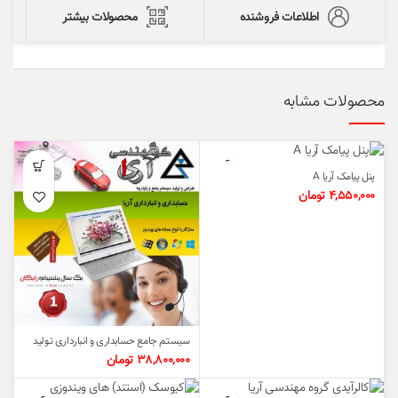
اطلاعات فروشنده
محصولات بیشتر
محصولات مشابه
پنل پیامک آریا A
4,550,000
تومان
سیستم جامع حسابداری و انبارداری تولید
آریا
38,800,000
تومان