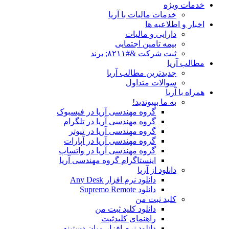
خدمات ویژه
خدمات مالیات با آریا
اخبار و اطلاعیه ها
دارایی و مالیات
بیمه تامین اجتمایی
ثبت شرکت &#۸۲۱۱; برند
مطالب آریا
جدیدترین مطالب آریا
سوالات متداول
همراه با آریا
به ما بپیوندید!
گروه مهندسی آریا در فیسبوک
گروه مهندسی آریا در تلگرام
گروه مهندسی آریا در تیوتر
گروه مهندسی آریا در آپارات
گروه مهندسی آریا در واتساپ
اینستاگرام گروه مهندسی آریا
دانلود از آریا
دانلود نرم افزار Any Desk
دانلود Supremo Remote
کلید ثبت من
دانلود کلید ثبت من
راهنمای کلیدثبت
دانلود نرم افزار میان دستینه